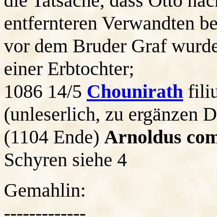
die Tatsache, dass Otto na
entfernteren Verwandten b
vor dem Bruder Graf wurde,
einer Erbtochter;
1086 14/5
Chounirath
fili
(unleserlich, zu ergänzen 
(1104 Ende)
Arnoldus co
Schyren siehe 4
Gemahlin:
-------------