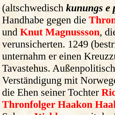
(altschwedisch
kunungs e 
Handhabe gegen die
Thron
und
Knut Magnussson
, d
verunsicherten. 1249 (bestr
unternahm er einen Kreuzz
Tavastehus. Außenpolitisch 
Verständigung mit Norweg
die Ehen seiner Tochter
Ri
Thronfolger Haakon Haa