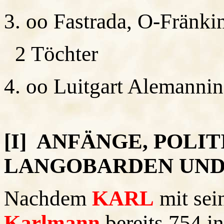
3. oo Fastrada, O-Fränki
2 Töchter
4. oo Luitgart Alemannin
[I] ANFÄNGE, POLI
LANGOBARDEN UND
Nachdem
KARL
mit sei
Karlmann
bereits 754 i