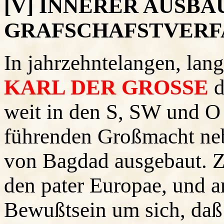
[V] INNERER AUSBA
GRAFSCHAFSTVERF
In jahrzehntelangen, lan
KARL DER GROSSE
d
weit in den S, SW und O
führenden Großmacht ne
von Bagdad ausgebaut. Ze
den pater Europae, und a
Bewußtsein um sich, daß