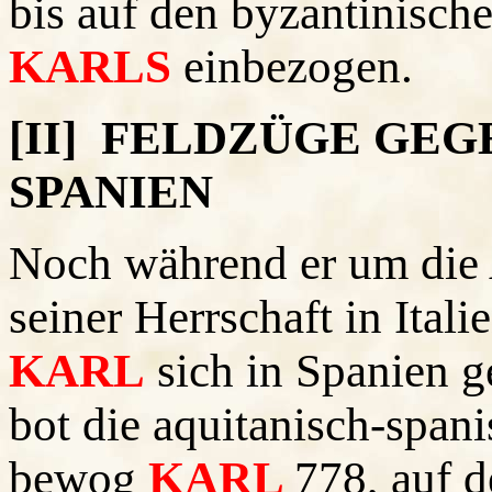
bis auf den byzantinisch
KARLS
einbezogen.
[II] FELDZÜGE GEG
SPANIEN
Noch während er um die 
seiner Herrschaft in Ital
KARL
sich in Spanien g
bot die aquitanisch-spani
bewog
KARL
778, auf d